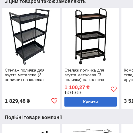
З цим товаром також замовляють
Стелаж поличка для
Стелаж поличка для
Комо
взуття металева (3
взуття металева (3
скла
полички) на колесах
полички) на колесах
ярус
83х30х50 см
83х29х42 см
Hom
1 100,27
₴
1 571,82 ₴
1 829,48
3 5
₴
Купити
Подібні товари компанії