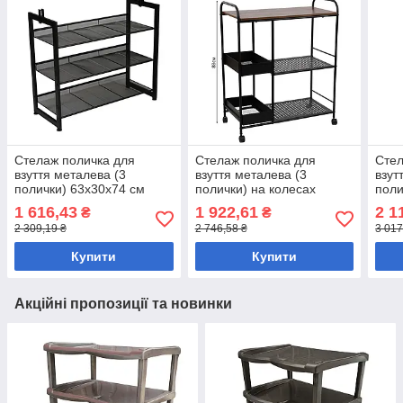
Стелаж поличка для
Стелаж поличка для
Стел
взуття металева (3
взуття металева (3
взут
полички) 63х30х74 см
полички) на колесах
поли
88х36х71 см
1 616,43
1 922,61
2 1
₴
₴
2 309,19 ₴
2 746,58 ₴
3 017
Купити
Купити
Акційні пропозиції та новинки