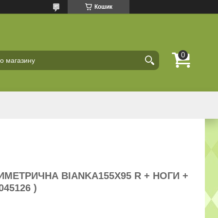
Кошик
МЕТРИЧНА BIANKA155X95 R + НОГИ +
045126 )