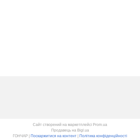
Сайт створений на маркетплейсі
Prom.ua
Продавець на Bigl.ua
ГОНЧАР |
Поскаржитися на контент
|
Політика конфіденційності