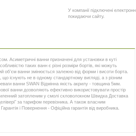
У компанії підключені електронн
покидаючи сайту.
сом. Асиметричні ванни призначені для установки в куті
обливістю таких ванн є різні розміри бортів, які можуть
ий об'єм ванни змінюється залежно від форми і висоти борта.
, що існують не в одному стандартному вигляді, а з різним
Переваги ванни SWAN Відмінна якість акрилу - товщина 5мм.
лової ванни дозволяють ефективно використовувати простір
силенний затопленим у смолі скловолокном Швидка Доставка
Делівері" за тарифом перевізника. А також власним
Гарантія і Повернення - Офіційна гарантія від виробника.