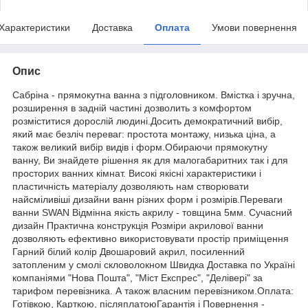
Характеристики
Доставка
Оплата
Умови повернення
Опис
Сабріна - прямокутна ванна з підголовником. Вмістка і зручна,
розширення в задній частині дозволить з комфортом
розміститися дорослій людині.Досить демократичний вибір,
який має безліч переваг: простота монтажу, низька ціна, а
також великий вибір видів і форм.Обираючи прямокутну
ванну, Ви знайдете рішення як для малогабаритних так і для
просторих ванних кімнат. Високі якісні характеристики і
пластичність матеріалу дозволяють нам створювати
найсміливіші дизайни ванн різних форм і розмірів.Переваги
ванни SWAN Відмінна якість акрилу - товщина 5мм. Сучасний
дизайн Практична конструкція Розміри акрилової ванни
дозволяють ефективно використовувати простір приміщення
Гарний білий колір Двошаровий акрил, посиленний
затопленим у смолі скловолокном Швидка Доставка по Україні
компаніями "Нова Пошта", "Міст Експрес", "Делівері" за
тарифом перевізника. А також власним перевізником.Оплата:
Готівкою, Карткою, післяплатоюГарантія і Повернення -