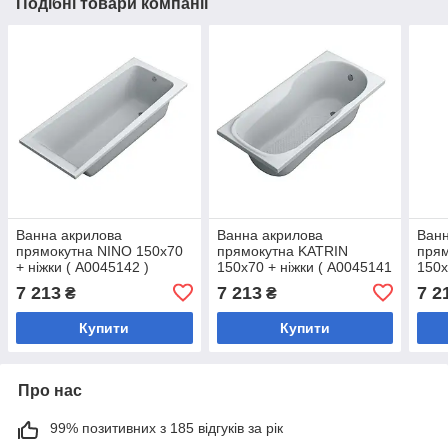
Подібні товари компанії
Ванна акрилова
Ванна акрилова
Ванн
прямокутна NINO 150x70
прямокутна KATRIN
пря
+ ніжки ( А0045142 )
150x70 + ніжки ( А0045141
150x
)
)
7 213
7 213
7 2
₴
₴
Купити
Купити
Про нас
99% позитивних з 185 відгуків за рік