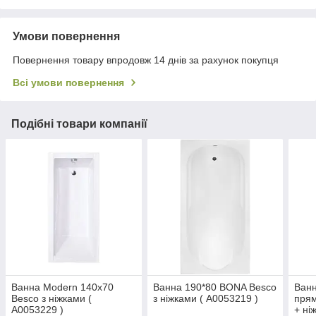
Умови повернення
Повернення товару впродовж 14 днів за рахунок покупця
Всі умови повернення
Подібні товари компанії
Ванна Modern 140x70
Ванна 190*80 BONA Besco
Ванн
Besco з ніжками (
з ніжками ( А0053219 )
прям
А0053229 )
+ ні