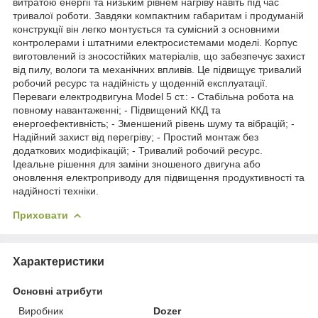
витратою енергії та низьким рівнем нагріву навіть під час
тривалої роботи. Завдяки компактним габаритам і продуманій
конструкції він легко монтується та сумісний з основними
контролерами і штатними електросистемами моделі. Корпус
виготовлений із зносостійких матеріалів, що забезпечує захист
від пилу, вологи та механічних впливів. Це підвищує тривалий
робочий ресурс та надійність у щоденній експлуатації.
Переваги електродвигуна Model 5 ст.: - Стабільна робота на
повному навантаженні; - Підвищений ККД та
енергоефективність; - Зменшений рівень шуму та вібрацій; -
Надійний захист від перегріву; - Простий монтаж без
додаткових модифікацій; - Тривалий робочий ресурс.
Ідеальне рішення для заміни зношеного двигуна або
оновлення електроприводу для підвищення продуктивності та
надійності техніки.
Приховати
Характеристики
Основні атрибути
Виробник
Dozer