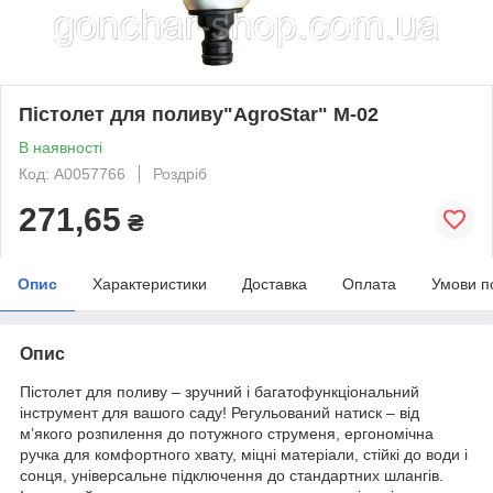
Пістолет для поливу"AgroStar" М-02
В наявності
Код: А0057766
Роздріб
271,65
₴
Опис
Характеристики
Доставка
Оплата
Умови п
Опис
Пістолет для поливу – зручний і багатофункціональний
інструмент для вашого саду! Регульований натиск – від
м’якого розпилення до потужного струменя, ергономічна
ручка для комфортного хвату, міцні матеріали, стійкі до води і
сонця, універсальне підключення до стандартних шлангів.