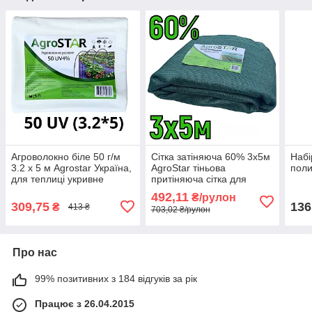
Агроволокно біле 50 г/м
Сітка затіняюча 60% 3x5м
Набі
3.2 х 5 м Agrostar Україна,
AgroStar тіньова
поли
для теплиці укривне
притіняюча сітка для
теплиці
492,11
₴/рулон
309,75
136
₴
413 ₴
703,02 ₴/рулон
Про нас
99% позитивних з 184 відгуків за рік
Працює з 26.04.2015