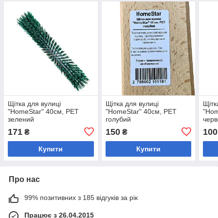
Щітка для вулиці
Щітка для вулиці
Щітк
"HomeStar" 40см, PET
"HomeStar" 40см, PET
"Hom
зелений
голубий
чер
171
150
100
₴
₴
Купити
Купити
Про нас
99% позитивних з 185 відгуків за рік
Працює з 26.04.2015