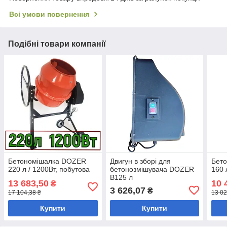
Всі умови повернення
Подібні товари компанії
Бетономішалка DOZER
Двигун в зборі для
Бет
220 л / 1200Вт, побутова
бетонозмішувача DOZER
160 
B125 л
13 683,50
10 
₴
3 626,07
₴
17 104,38 ₴
13 02
Купити
Купити