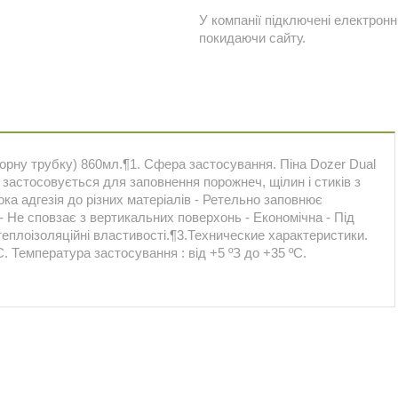
У компанії підключені електронн
покидаючи сайту.
торну трубку) 860мл.¶1. Сфера застосування. Піна Dozer Dual
 застосовується для заповнення порожнеч, щілин і стиків з
ока адгезія до різних матеріалів - Ретельно заповнює
 - Не сповзає з вертикальних поверхонь - Економічна - Під
 теплоізоляційні властивості.¶3.Технические характеристики.
ºС. Температура застосування : від +5 ºЗ до +35 ºС.