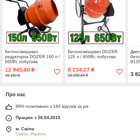
Бетонозмішувач
Бетонозмішувач DOZER
Двиг
редукторна DOZER 150 л /
125 л / 650Вт, побутова
бет
650Вт, побутова
B125
12 945,60
8 234,27
₴
₴
3 6
16 182 ₴
10 292,83 ₴
Про нас
99% позитивних з 184 відгуків за рік
Працює з 26.04.2015
м. Сміла
Сміла, Україна