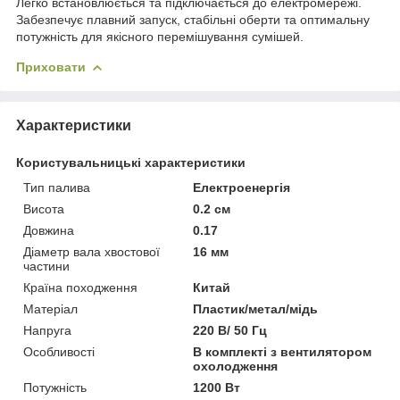
Легко встановлюється та підключається до електромережі.
Забезпечує плавний запуск, стабільні оберти та оптимальну
потужність для якісного перемішування сумішей.
Приховати
Характеристики
Користувальницькі характеристики
Тип палива
Електроенергія
Висота
0.2 см
Довжина
0.17
Діаметр вала хвостової
16 мм
частини
Країна походження
Китай
Матеріал
Пластик/метал/мідь
Напруга
220 В/ 50 Гц
Особливості
В комплекті з вентилятором
охолодження
Потужність
1200 Вт