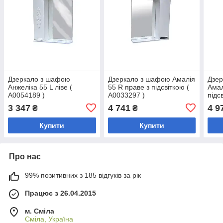
Дзеркало з шафою
Дзеркало з шафою Амалія
Дзе
Анжеліка 55 L ліве (
55 R праве з підсвіткою (
Амал
А0054189 )
А0033297 )
підс
3 347
4 741
4 9
₴
₴
Купити
Купити
Про нас
99% позитивних з 185 відгуків за рік
Працює з 26.04.2015
м. Сміла
Сміла, Україна