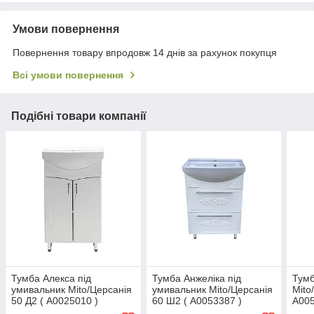
Умови повернення
Повернення товару впродовж 14 днів за рахунок покупця
Всі умови повернення
Подібні товари компанії
Тумба Алекса під
Тумба Анжеліка під
Тумб
умивальник Mito/Церсанія
умивальник Mito/Церсанія
Mito
50 Д2 ( А0025010 )
60 Ш2 ( А0053387 )
А005