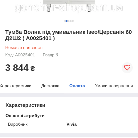
Тумба Волна під умивальник Ізео/Церсанія 60
Д2Ш2 ( А0025401 )
Немає в наявності
Код: А0025401
Роздріб
3 844
₴
Характеристики
Доставка
Оплата
Умови повернення
Характеристики
Основні атрибути
Виробник
Vivia