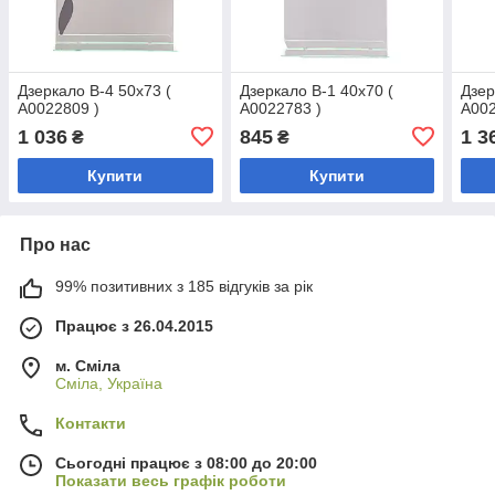
Дзеркало В-4 50х73 (
Дзеркало В-1 40х70 (
Дзер
А0022809 )
А0022783 )
А002
1 036
845
1 3
₴
₴
Купити
Купити
Про нас
99% позитивних з 185 відгуків за рік
Працює з 26.04.2015
м. Сміла
Сміла, Україна
Контакти
Сьогодні працює з 08:00 до 20:00
Показати весь графік роботи