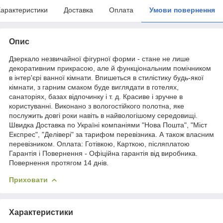
арактеристики
Доставка
Оплата
Умови повернення
Опис
Дзеркало незвичайної фігурної форми - стане не лише
декоративним прикрасою, але й функціональним помічником
в інтер'єрі ванної кімнати. Впишеться в стилістику будь-якої
кімнати, з гарним смаком буде виглядати в готелях,
санаторіях, базах відпочинку і т. д. Красиве і зручне в
користуванні. Виконано з вологостійкого полотна, яке
послужить довгі роки навіть в найвологішому середовищі.
Швидка Доставка по Україні компаніями "Нова Пошта", "Міст
Експрес", "Делівері" за тарифом перевізника. А також власним
перевізником. Оплата: Готівкою, Карткою, післяплатою
Гарантія і Повернення - Офіційна гарантія від виробника.
Повернення протягом 14 днів.
Приховати
Характеристики