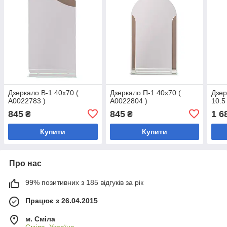
Дзеркало В-1 40х70 (
Дзеркало П-1 40х70 (
Дзер
А0022783 )
А0022804 )
10.5
845
845
1 6
₴
₴
Купити
Купити
Про нас
99% позитивних з 185 відгуків за рік
Працює з 26.04.2015
м. Сміла
Сміла, Україна