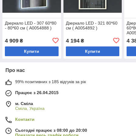
Дзеркало LED - 307 60*80
Дзеркало LED - 321 80*60
Дзер
- 80*60 см ( А0054888 )
см ( А0054892 )
60*8
А005
4 909
4 194
4 3
₴
₴
Купити
Купити
Про нас
99% позитивних з 185 відгуків за рік
Працює з 26.04.2015
м. Сміла
Сміла, Україна
Контакти
Сьогодні працює з 08:00 до 20:00
Показати весь графік роботи