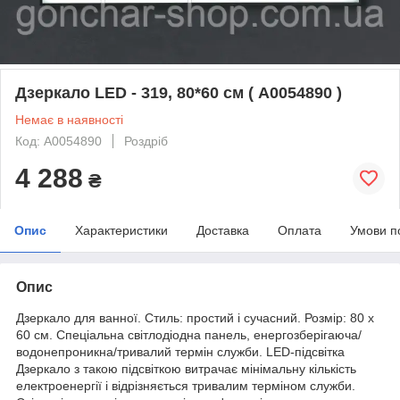
Дзеркало LED - 319, 80*60 см ( А0054890 )
Немає в наявності
Код: А0054890
Роздріб
4 288
₴
Опис
Характеристики
Доставка
Оплата
Умови п
Опис
Дзеркало для ванної. Стиль: простий і сучасний. Розмір: 80 х
60 см. Спеціальна світлодіодна панель, енергозберігаюча/
водонепроникна/тривалий термін служби. LED-підсвітка
Дзеркало з такою підсвіткою витрачає мінімальну кількість
електроенергії і відрізняється тривалим терміном служби.