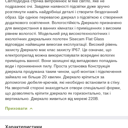
Світлодіодна стрічка випромінює м'яке світло, яке не
подразнює очі. Завдяки наявності підсвітки дуже зручно
розглянути навіть найдрібніші деталі і створити бездоганний
образ. Ще однією перевагою дзеркал з підсвіткою є створення
додаткового освітлення. Вологостійкість Дзеркало призначено
для використання в ванних кімнатах і приміщеннях з високим
рівнем вологості. Модельний ряд високотехнологічних і
екологічних дзеркальних полотен Sisecam Flat Glass
відповідає найвищим вимогам експлуатації. Високий рівень
захисту Дзеркало має клас захисту IP67. Це означає, що
електроприлад можна використовувати всередині вологих
приміщень ванної. Вони захищені від випадкових попадань
води і проникнення пилу. Проста установка Конструкція
дзеркала продумана таким чином, щоб монтаж і підключення
займало не більше 20 хвилин. Дзеркало кріпиться за
допомогою дюбеля-крючків, які необхідно встановити в стіну.
На зворотній стороні знаходяться отвори спеціальної форми,
що дозволяють кріпити дзеркало як горизонтально, так і
вертикально. Дзеркало живиться від мережі 220В.
Приховати
Характеристики