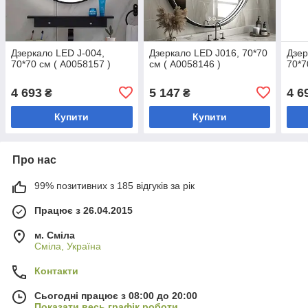
Дзеркало LED J-004,
Дзеркало LED J016, 70*70
Дзер
70*70 см ( А0058157 )
см ( А0058146 )
70*7
4 693
5 147
4 6
₴
₴
Купити
Купити
Про нас
99% позитивних з 185 відгуків за рік
Працює з 26.04.2015
м. Сміла
Сміла, Україна
Контакти
Сьогодні працює з 08:00 до 20:00
Показати весь графік роботи