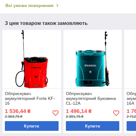
Всі умови повернення
З цим товаром також замовляють
Обприскувач
Обприскувач
Обп
акумуляторний Forte KF-
акумуляторний Буковина
акум
16
CL-12A
16A
1 536,44
1 496,14
1 7
₴
₴
2 363,75 ₴
2 301,75 ₴
2 712
Купити
Купити