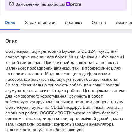
Замовлення під захистом
Опис
Характеристики
Доставка
Оплата
Умови п
Опис
Обприскувач акумуляторний Буковина CL-12A - сучасний
апарат, призначений для боротьби з шкідниками, бур'янами і
хворобами рослин. Призначений для використання, як на
маленьких присадибних ділянках, так і в професійних цілях
на великих площах. Модель оснащена діафрагмовим
насосом, що живиться від акумуляторної батареї ємністю
8А*год. Максимальна тривалість роботи при повній зарядці
акумулятора становить 4 годин роботи. Цього цілком вистачає
для комфортного користування. Зручність в роботі
забезпечується зручним наплічним ременем ранцевого типу.
Обприскувач Буковина CL-12A подарує Вам тільки позитивні
емоції від роботи.ОСОБЛИВОСТІ: висока ємність батареї;
ергономічні накладки для спини; ергономічний дизайн; мала
вага і компактні розміри; контроль зарядки акумулятора
вольтметром; регулятор обертів двигуна.