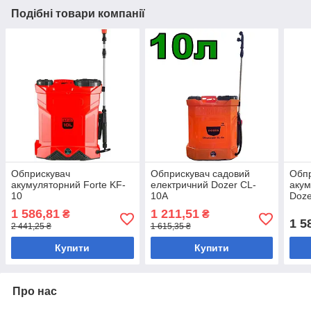
Подібні товари компанії
Обприскувач
Обприскувач садовий
Обп
акумуляторний Forte KF-
електричний Dozer CL-
акум
10
10A
Doze
1 586,81
1 211,51
₴
₴
1 5
2 441,25 ₴
1 615,35 ₴
Купити
Купити
Про нас