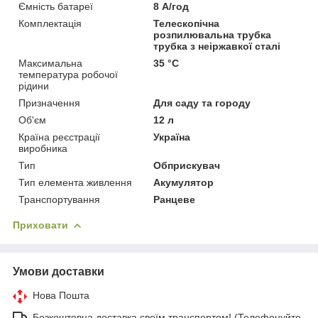
Ємність батареї
8 А/год
Комплектація
Телескопічна
розпилювальна трубка
трубка з неіржавкої сталі
Максимальна
35 °С
температура робочої
рідини
Призначення
Для саду та городу
Об'єм
12 л
Країна реєстрації
Україна
виробника
Тип
Обприскувач
Тип елемента живлення
Акумулятор
Транспортування
Ранцеве
Приховати
Умови доставки
Нова Пошта
Безкоштовна доставка своїм транспортом! (Телефонуйте