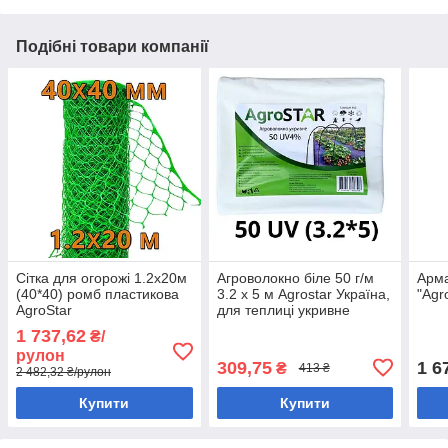
Подібні товари компанії
Сітка для огорожі 1.2х20м
Агроволокно біле 50 г/м
Арма
(40*40) ромб пластикова
3.2 х 5 м Agrostar Україна,
"Agr
AgroStar
для теплиці укривне
1 737,62
₴/
рулон
309,75
1 6
₴
413 ₴
2 482,32 ₴/рулон
Купити
Купити