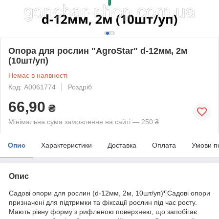
Опора для рослин "AgroStar" d-12мм, 2м
(10шт/уп)
Немає в наявності
Код: А0061774
Роздріб
66,90
₴
Мінімальна сума замовлення на сайті — 250 ₴
Опис
Характеристики
Доставка
Оплата
Умови п
Опис
Садові опори для рослин (d-12мм, 2м, 10шт/уп)¶Садові опори
призначені для підтримки та фіксації рослин під час росту.
Мають рівну форму з рифленою поверхнею, що запобігає