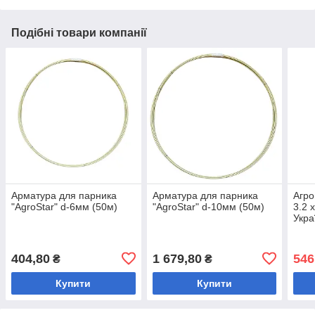
Подібні товари компанії
Арматура для парника
Арматура для парника
Агро
"AgroStar" d-6мм (50м)
"AgroStar" d-10мм (50м)
3.2 
Укра
бур'
404,80
1 679,80
546
₴
₴
Купити
Купити