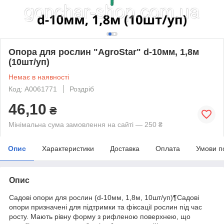
Опора для рослин "AgroStar" d-10мм, 1,8м
(10шт/уп)
Немає в наявності
Код: А0061771
Роздріб
46,10
₴
Мінімальна сума замовлення на сайті — 250 ₴
Опис
Характеристики
Доставка
Оплата
Умови п
Опис
Садові опори для рослин (d-10мм, 1,8м, 10шт/уп)¶Садові
опори призначені для підтримки та фіксації рослин під час
росту. Мають рівну форму з рифленою поверхнею, що