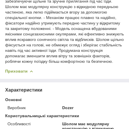
забезпечуючи щільне та зручне прилягання під час їзди.
Шолом має модулярну конструкцію з відкидною передньою
частиною, яка легко підіймається вгору за допомогою
спеціальної кнопки. - Механізм працює плавно та надійно,
фіксатори надійно утримують передню частину у відкритому
та закритому положенні. - Модель оснащена вбудованими
якісними сонцезахисними окулярами, які ефективно знижують
вплив яскравого сонячного світла та відблисків. Шолом щільно
фіксується на голові, не обмежує огляд і зберігає стабільність
навіть під час активної їзди. Продумана конструкція
допомагає зменшити вплив вітру та зовнішніх факторів,
роблячи кожну поїздку більш комфортною та безпечною.
Приховати
Характеристики
Основні
Виробник
Dozer
Користувальницькі характеристики
Особливості
Шолом має модулярну
конструкцію з відкидною