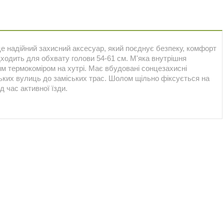
е надійний захисний аксесуар, який поєднує безпеку, комфорт
дходить для обхвату голови 54-61 см. М'яка внутрішня
м термокоміром на хутрі. Має вбудовані сонцезахисні
ських вулиць до заміських трас. Шолом щільно фіксується на
д час активної їзди.