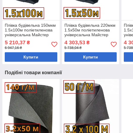
Плівка будівельна 150мкм
Плівка будівельна 220мкм
Плів
1.5х100м поліетиленова
1.5х50м поліетиленова
1.5х
універсальна Майстер
універсальна Майстер
унів
5 210,37
4 303,53
4 3
₴
₴
6 947,16 ₴
5 738,04 ₴
5 738
Купити
Купити
Подібні товари компанії