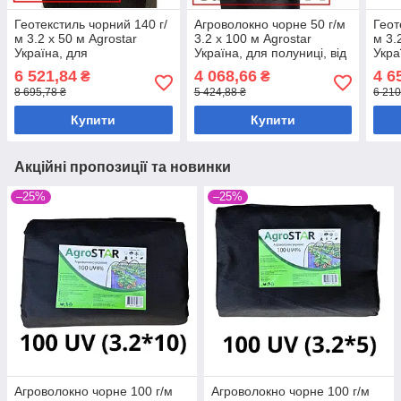
Геотекстиль чорний 140 г/
Агроволокно чорне 50 г/м
Геот
м 3.2 х 50 м Agrostar
3.2 х 100 м Agrostar
м 3.
Україна, для
Україна, для полуниці, від
Укра
ландшафтного дизайну та
бур'янів
ланд
6 521,84
4 068,66
4 6
₴
₴
мульчування
муль
8 695,78 ₴
5 424,88 ₴
6 210
Купити
Купити
Акційні пропозиції та новинки
–25%
–25%
Агроволокно чорне 100 г/м
Агроволокно чорне 100 г/м