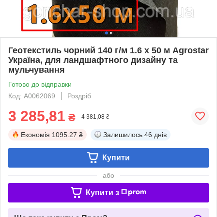
Геотекстиль чорний 140 г/м 1.6 х 50 м Agrostar
Україна, для ландшафтного дизайну та
мульчування
Готово до відправки
Код: А0062069
Роздріб
3 285,81
₴
4 381,08 ₴
Економія
1095.27 ₴
Залишилось
46 днів
Купити
або
Купити з