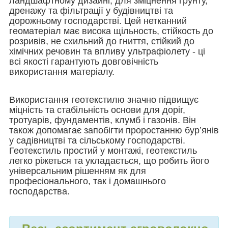
ландшафтному дизайні, для зміцнення ґрунту,
дренажу та фільтрації у будівництві та
дорожньому господарстві. Цей нетканний
геоматеріал має висока щільность, стійкость до
розривів, не схильний до гниття, стійкий до
хімічних речовин та впливу ультрафіолету - ці
всі якості гарантують довговічність
використання матеріалу.
Використання геотекстилю значно підвищує
міцність та стабільність основи для доріг,
тротуарів, фундаментів, клумб і газонів. Він
також допомагає запобігти проростанню бур’янів
у садівництві та сільському господарстві.
Геотекстиль простий у монтажі, геотекстиль
легко ріжеться та укладається, що робить його
універсальним рішенням як для
професіонального, так і домашнього
господарства.