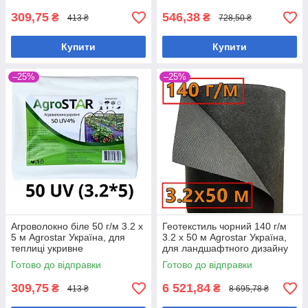
309,75
546,38
₴
₴
413 ₴
728,50 ₴
Купити
Купити
–25%
–25%
Агроволокно біле 50 г/м 3.2 х
Геотекстиль чорний 140 г/м
5 м Agrostar Україна, для
3.2 х 50 м Agrostar Україна,
теплиці укривне
для ландшафтного дизайну
та мульчування
Готово до відправки
Готово до відправки
309,75
6 521,84
₴
₴
413 ₴
8 695,78 ₴