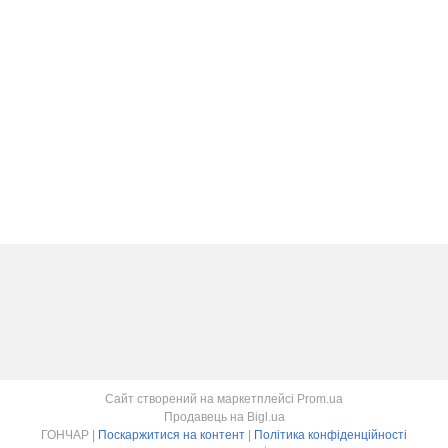
Сайт створений на маркетплейсі
Prom.ua
Продавець на Bigl.ua
ГОНЧАР |
Поскаржитися на контент
|
Політика конфіденційності