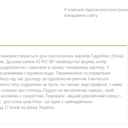
У компанії підключені електронн
покидаючи сайту.
кі використовуються для сантехнічних виробів.Гідробокс (Vivia)
ів. Душова кабіна 62 RC BF напівкруглої форми, колір
 ударопрочне і закалене в сірому тонованому відтінку. У
ма режимами струменя води. Перемикання та управління
що під час догляду за гідробоксом раптом з'являться
, якого типу подряпини не були, на такому виді профілю, з ними
скажеш про глянець.Піддон на металевому каркасі, який
люмінію з покриттям.️ Переваги:- міцний довговічний корпус;-
;- доступна ціна.Vivia - це один з найнадійніших
д 17 років на ринку України.