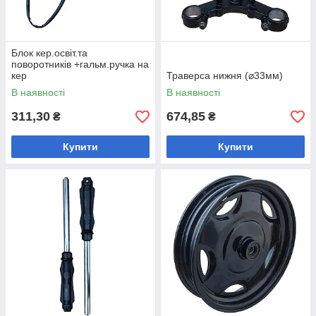
Блок кер.освіт.та
поворотників +гальм.ручка на
кер
Траверса нижня (⌀33мм)
В наявності
В наявності
311,30
674,85
₴
₴
Купити
Купити