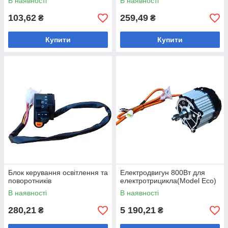
В наявності
В наявності
103,62
259,49
₴
₴
Купити
Купити
Блок керування освітлення та
Електродвигун 800Вт для
поворотників
електротрицикла(Model Eco)
В наявності
В наявності
280,21
5 190,21
₴
₴