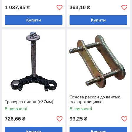
1 037,95
363,10
₴
₴
Купити
Купити
Основа ресори до вантаж.
Траверса нижня (⌀37мм)
електротрицикла
В наявності
В наявності
726,66
93,25
₴
₴
Купити
Купити