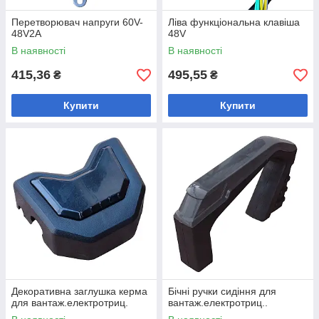
Перетворювач напруги 60V-
Ліва функціональна клавіша
48V2A
48V
В наявності
В наявності
415,36
495,55
₴
₴
Купити
Купити
Декоративна заглушка керма
Бічні ручки сидіння для
для вантаж.електротриц.
вантаж.електротриц..