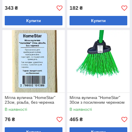
343
182
₴
₴
Купити
Купити
Мітла вулична "HomeStar"
Мітла вулична "HomeStar"
23см, різьба, без черенка
30см з посиленим черенком
В наявності
В наявності
76
465
₴
₴