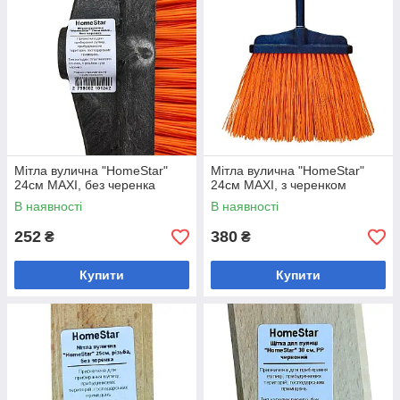
Мітла вулична "HomeStar"
Мітла вулична "HomeStar"
24см MAXI, без черенка
24см MAXI, з черенком
В наявності
В наявності
252
380
₴
₴
Купити
Купити