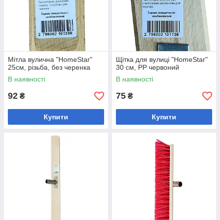
Мітла вулична "HomeStar"
Щітка для вулиці "HomeStar"
25см, різьба, без черенка
30 см, PP червоний
В наявності
В наявності
92
75
₴
₴
Купити
Купити