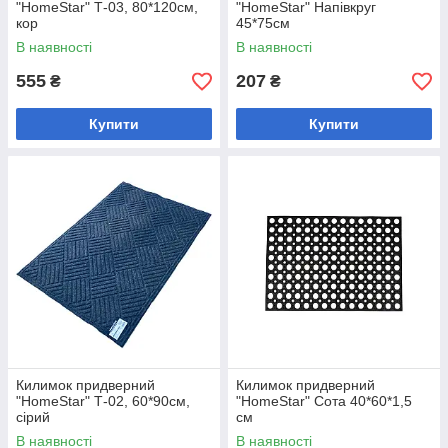
"HomeStar" Т-03, 80*120см,
"HomeStar" Напівкруг
кор
45*75см
В наявності
В наявності
555
207
₴
₴
Купити
Купити
Килимок придверний
Килимок придверний
"HomeStar" Т-02, 60*90см,
"HomeStar" Сота 40*60*1,5
сірий
см
В наявності
В наявності