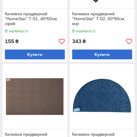
Килимок придверний
Килимок придверний
"HomeStar" Т-01, 40*60см,
"HomeStar" Т-02, 60*90см,
сірий
кор
В наявності
В наявності
155
343
₴
₴
Купити
Купити
Килимок придверний
Килимок придверний