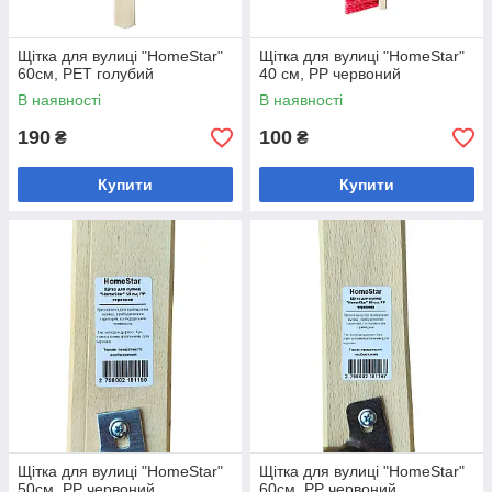
Щітка для вулиці "HomeStar"
Щітка для вулиці "HomeStar"
60см, PET голубий
40 см, PP червоний
В наявності
В наявності
190
100
₴
₴
Купити
Купити
Щітка для вулиці "HomeStar"
Щітка для вулиці "HomeStar"
50см, PP червоний
60см, PP червоний