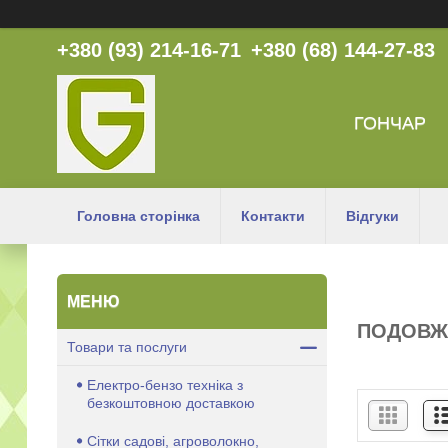
+380 (93) 214-16-71
+380 (68) 144-27-83
ГОНЧАР
Головна сторінка
Контакти
Відгуки
ПОДОВЖ
Товари та послуги
Електро-бензо техніка з
безкоштовною доставкою
Сітки садові, агроволокно,