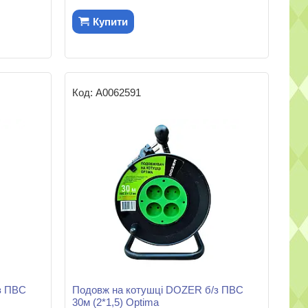
Купити
А0062591
з ПВС
Подовж на котушці DOZER б/з ПВС
30м (2*1,5) Optima