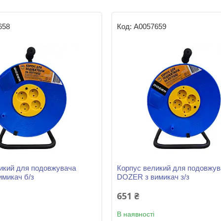
658
А0057659
икий для подовжувача
Корпус великий для подовжув
микач б/з
DOZER з вимикач з/з
651 ₴
В наявності