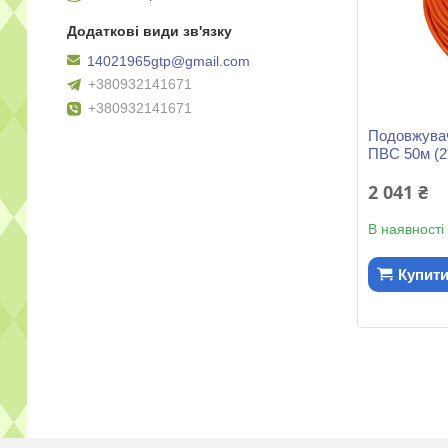
14021965gtp@gmail.com
+380932141671
+380932141671
Подовжува
ПВС 50м (2
2 041 ₴
В наявності
Купит