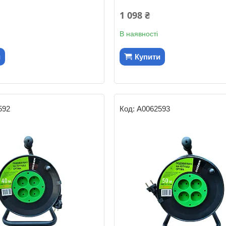
1 098 ₴
В наявності
и
Купити
592
А0062593