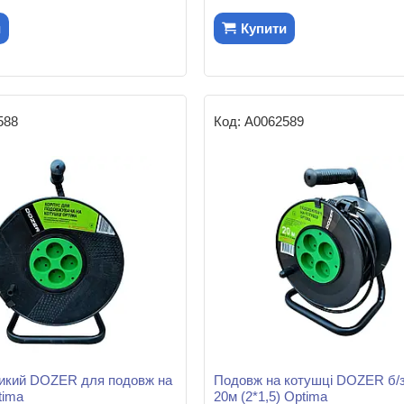
и
Купити
588
А0062589
ликий DOZER для подовж на
Подовж на котушці DOZER б/
tima
20м (2*1,5) Optima