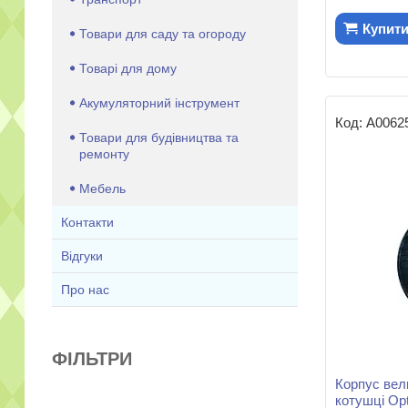
Купит
Товари для саду та огороду
Товарі для дому
Акумуляторний інструмент
А0062
Товари для будівництва та
ремонту
Мебель
Контакти
Відгуки
Про нас
ФІЛЬТРИ
Корпус ве
котушці Op