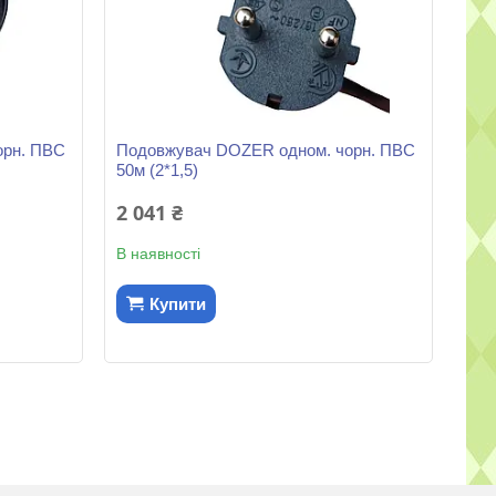
орн. ПВС
Подовжувач DOZER одном. чорн. ПВС
50м (2*1,5)
2 041 ₴
В наявності
Купити