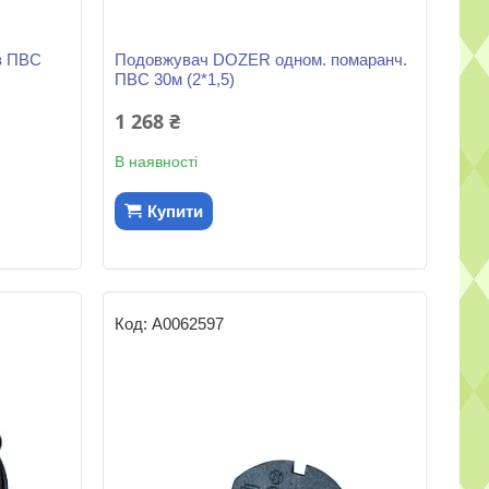
з ПВС
Подовжувач DOZER одном. помаранч.
ПВС 30м (2*1,5)
1 268 ₴
В наявності
Купити
А0062597