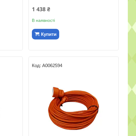
1 438 ₴
В наявності
Купити
А0062594