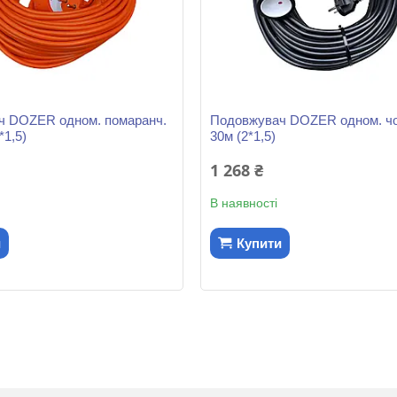
ч DOZER одном. помаранч.
Подовжувач DOZER одном. ч
*1,5)
30м (2*1,5)
1 268 ₴
В наявності
и
Купити