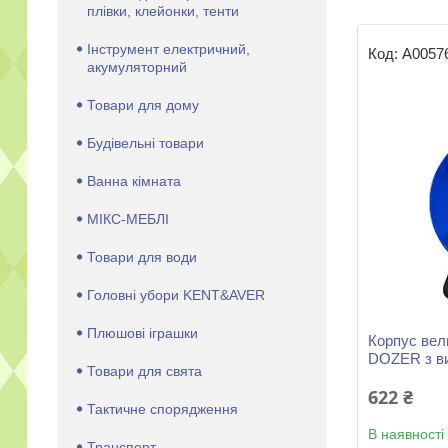
плівки, клейонки, тенти
Інструмент електричний,
А0057
акумуляторний
Товари для дому
Будівельні товари
Ванна кімната
МІКС-МЕБЛІ
Товари для води
Головні убори KENT&AVER
Плюшові іграшки
Корпус вел
DOZER з ви
Товари для свята
622 ₴
Тактичне спорядження
В наявності
Транспорт