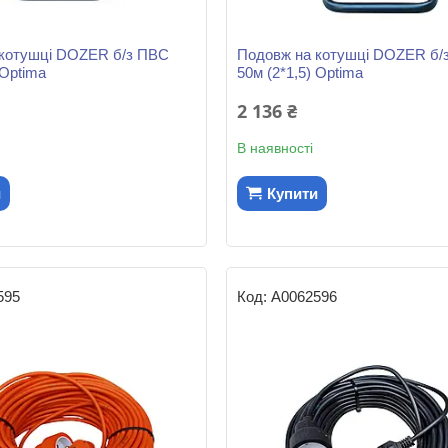
 котушці DOZER б/з ПВС
Подовж на котушці DOZER б/
 Optima
50м (2*1,5) Optima
2 136 ₴
В наявності
и
Купити
595
А0062596