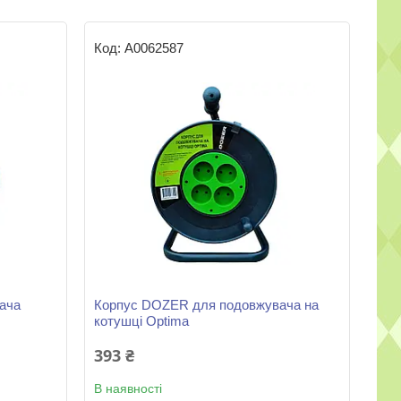
А0062587
ача
Корпус DOZER для подовжувача на
котушці Optima
393 ₴
В наявності