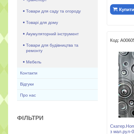
Купит
Товари для саду та огороду
Товарі для дому
Акумуляторний інструмент
А0060
Товари для будівництва та
ремонту
Мебель
Контакти
Відгуки
Про нас
ФІЛЬТРИ
Скатер.Hom
з мал.рул-