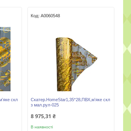
А0060548
м'яке скл
Скатер.HomeStar1,35*28,ПВХ,м'яке скл
з мал.рул-025
8 975,31 ₴
В наявності