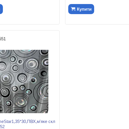
и
Купити
551
eStar1,35*30,ПВХ,м'яке скл
052