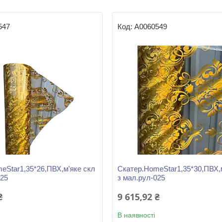
547
А0060549
eStar1,35*26,ПВХ,м'яке скл
Скатер.HomeStar1,35*30,ПВХ,
025
з мал.рул-025
₴
9 615,92 ₴
В наявності