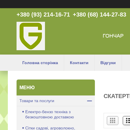
+380 (93) 214-16-71
+380 (68) 144-27-83
ГОНЧАР
Головна сторінка
Контакти
Відгуки
СКАТЕРТ
Товари та послуги
Електро-бензо техніка з
безкоштовною доставкою
Сітки садові, агроволокно,