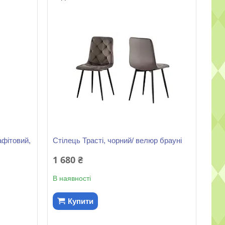
афітовий,
Стілець Трасті, чорний/ велюр брауні
1 680 ₴
В наявності
Купити