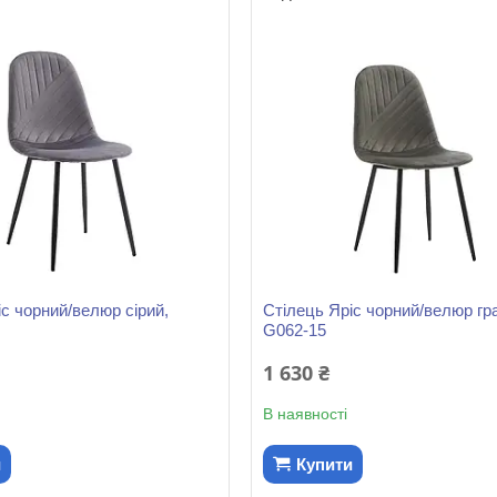
іс чорний/велюр сірий,
Стілець Яріс чорний/велюр гр
G062-15
1 630 ₴
В наявності
и
Купити