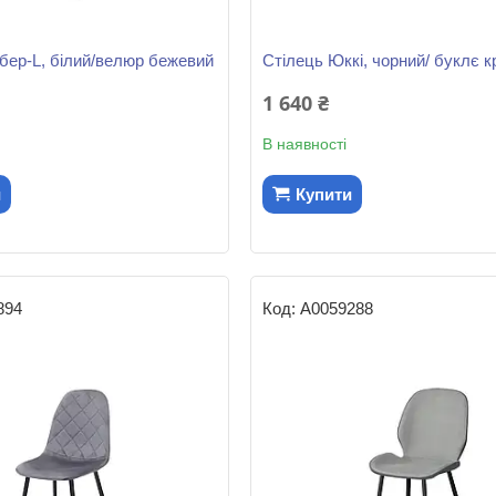
бер-L, білий/велюр бежевий
Стілець Юккі, чорний/ буклє к
1 640 ₴
В наявності
и
Купити
894
А0059288