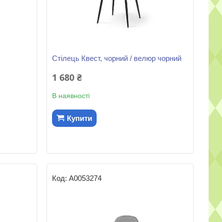
Стілець Квест, чорний / велюр чорний
1 680 ₴
В наявності
Купити
А0053274