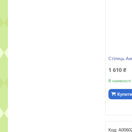
Стілець Аяк
1 610 ₴
В наявності
Купит
А0060