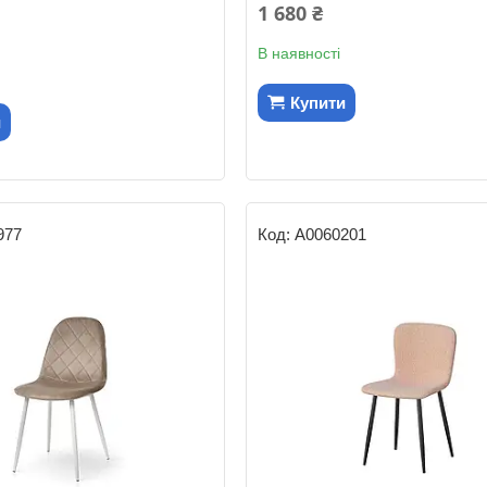
1 680 ₴
В наявності
Купити
и
977
А0060201