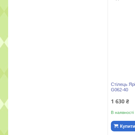
Стілець Яр
G062-40
1 630 ₴
В наявності
Купит