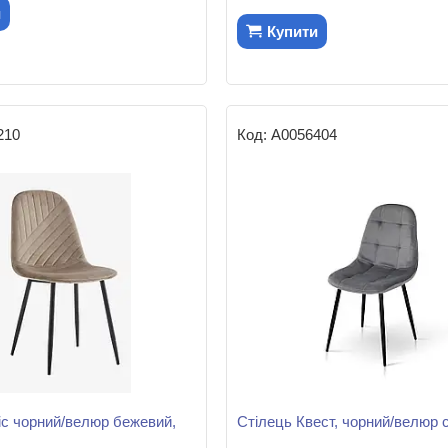
и
Купити
210
А0056404
іс чорний/велюр бежевий,
Стілець Квест, чорний/велюр с