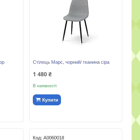
юр
Стілець Марс, чорний/ тканина сіра
1 480 ₴
В наявності
Купити
А0060018