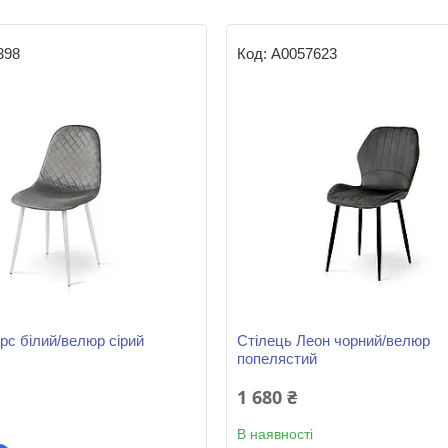
398
А0057623
рс білий/велюр сірий
Стілець Леон чорний/велюр
попелястий
1 680 ₴
В наявності