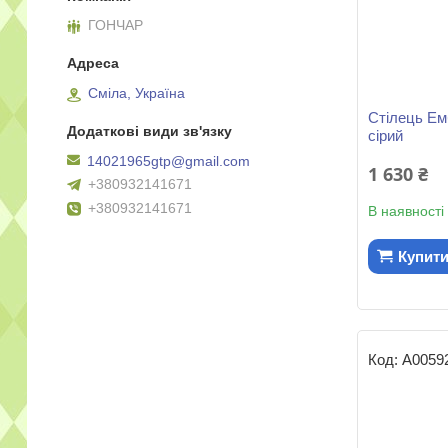
ГОНЧАР
Сміла, Україна
Стілець Ем
сірий
14021965gtp@gmail.com
1 630 ₴
+380932141671
+380932141671
В наявності
Купит
А0059