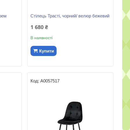
рем
Стілець Трасті, чорний/ велюр бежевий
1 680 ₴
В наявності
Купити
А0057517