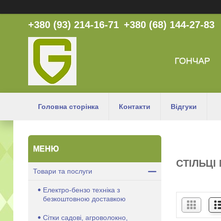
+380 (93) 214-16-71
+380 (68) 144-27-83
ГОНЧАР
Головна сторінка
Контакти
Відгуки
СТІЛЬЦІ
Товари та послуги
Електро-бензо техніка з
безкоштовною доставкою
Сітки садові, агроволокно,