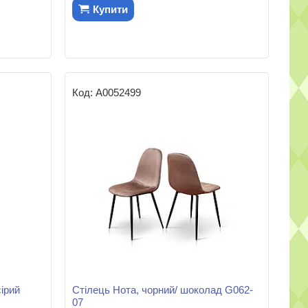
Купити
А0052499
ірий
Стілець Нота, чорний/ шоколад G062-
07