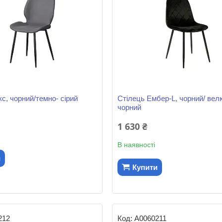
с, чорний/темно- сірий
Стілець Ембер-L, чорний/ вел
чорний
1 630 ₴
В наявності
и
Купити
212
А0060211