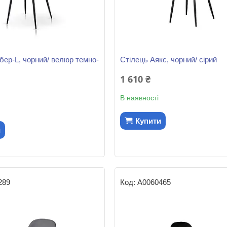
бер-L, чорний/ велюр темно-
Стілець Аякс, чорний/ сірий
1 610 ₴
В наявності
Купити
и
289
А0060465