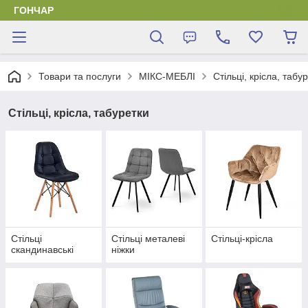
ГОНЧАР
Товари та послуги
МІКС-МЕБЛІ
Стільці, крісла, табу
Стільці, крісла, табуретки
Стільці
Стільці металеві
Стільці-крісла
скандинавські
ніжки