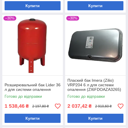
Купити
Купити
–30%
–30%
Плаский бак Imera (Zilio)
Розширювальний бак Lider 36
VRP204 6 л для системи
л для системи опалення
опалення (ZI6FDOAZA3265)
Готово до відправки
Готово до відправки
1 538,46
2 037,42
₴
₴
2 197,80 ₴
2 910,60 ₴
Купити
Купити