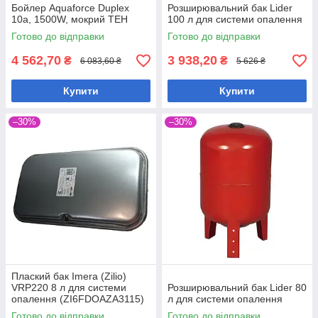
Бойлер Aquaforce Duplex
Розширювальний бак Lider
10a, 1500W, мокрий ТЕН
100 л для системи опалення
Готово до відправки
Готово до відправки
4 562,70
3 938,20
₴
₴
6 083,60 ₴
5 626 ₴
Купити
Купити
–30%
–30%
Плаский бак Imera (Zilio)
VRP220 8 л для системи
Розширювальний бак Lider 80
опалення (ZI6FDOAZA3115)
л для системи опалення
Готово до відправки
Готово до відправки