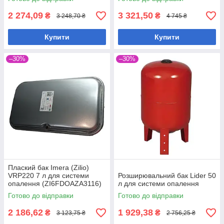
2 274,09
3 321,50
₴
₴
3 248,70 ₴
4 745 ₴
Купити
Купити
–30%
–30%
Плаский бак Imera (Zilio)
VRP220 7 л для системи
Розширювальний бак Lider 50
опалення (ZI6FDOAZA3116)
л для системи опалення
Готово до відправки
Готово до відправки
2 186,62
1 929,38
₴
₴
3 123,75 ₴
2 756,25 ₴