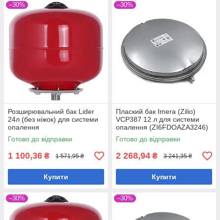
–30%
–30%
Розширювальний бак Lider
Плаский бак Imera (Zilio)
24л (без ніжок) для системи
VCP387 12 л для системи
опалення
опалення (ZI6FDOAZA3246)
Готово до відправки
Готово до відправки
1 100,36
2 268,94
₴
₴
1 571,95 ₴
3 241,35 ₴
Купити
Купити
–30%
–30%