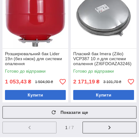
Розширювальний бак Lider
Плаский бак Imera (Zilio)
19л (без ніжок) для системи
VCP387 10 л для системи
опалення
опалення (ZI6FDOAZA3246)
Готово до відправки
Готово до відправки
1 053,43
2 171,19
₴
₴
1 504,90 ₴
3 101,70 ₴
Купити
Купити
Показати ще
1
/ 7